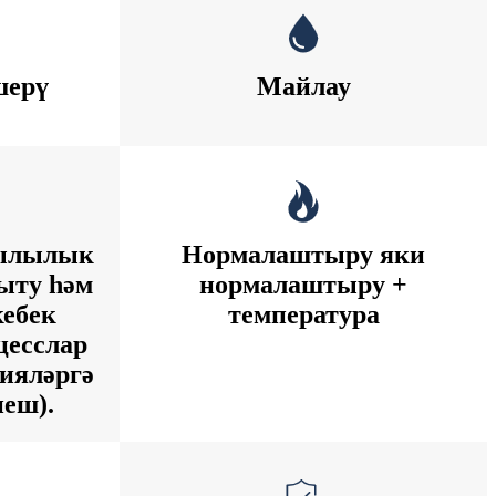
шерү
Майлау
җылылык
Нормалаштыру яки
уыту һәм
нормалаштыру +
кебек
температура
цесслар
ияләргә
еш).