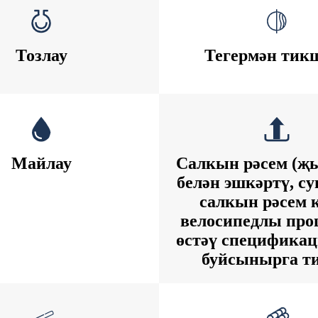
Тозлау
Тегермән тик
Майлау
Салкын рәсем (
белән эшкәртү, с
салкын рәсем 
велосипедлы про
өстәү спецификац
буйсынырга ти