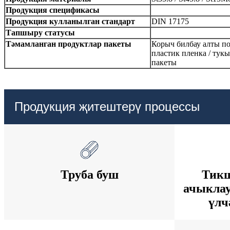
Продукция спецификасы
Продукция кулланылган стандарт
DIN 17175
Тапшыру статусы
Тәмамланган продуктлар пакеты
Корыч билбау алты по
пластик пленка / тукы
пакеты
Продукция җитештерү процессы
Труба буш
Тикш
ачыклау
үлч