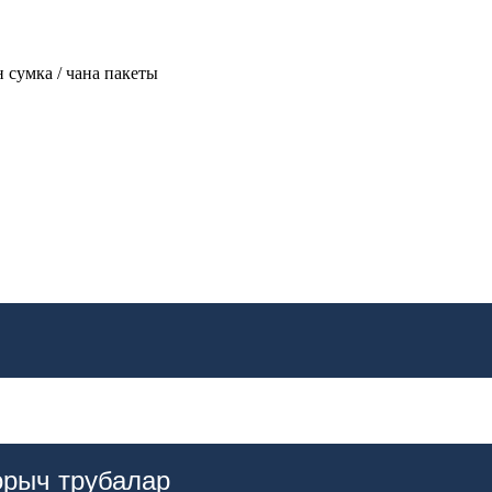
 сумка / чана пакеты
орыч трубалар