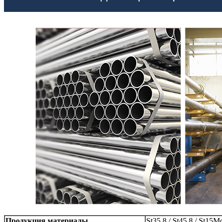
Продукция материалы
St35.8 / St45.8 / St15