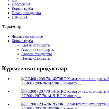
Продукция
Корыч труба
Немец стандарты
DIN 2391
Төркемнәр
Чиләк теш сериясе
Корыч труба
Кытай стандарты
Америка стандарты
Европа стандарты
Немец стандарты
Күрсәтелгән продуктлар
PC400 / 208-70-14270RC Коматсу ...
PC300 / 207-70-14151RC Коматсу ...
PC200 / 205-70-19570RC Коматсу ...