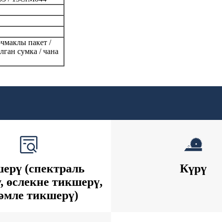
чмаклы пакет /
лган сумка / чана
ерү (спектраль
Күрү
, өслекне тикшерү,
әмле тикшерү)