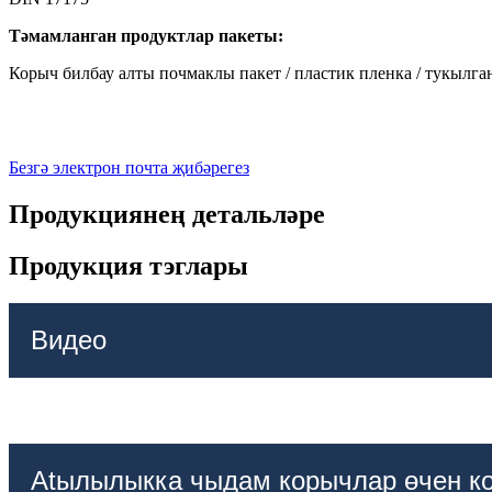
Тәмамланган продуктлар пакеты:
Корыч билбау алты почмаклы пакет / пластик пленка / тукылган
Безгә электрон почта җибәрегез
Продукциянең детальләре
Продукция тэглары
Видео
Atылылыкка чыдам корычлар өчен к