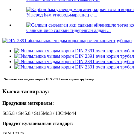
Углерод һәм углерод-марганец с ...
Салкын яисә салкын тидерелгән алдан ...
INылылыкка чыдам корыч DIN 2391 өчен корыч трубалар
Кыска тасвирлау:
Продукция материалы:
St35.8 / St45.8 / St15Mo3 / 13CrMo44
Продукт кулланылган стандарт:
DIN 17175