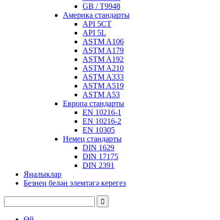
GB / T9948
Америка стандарты
API 5CT
API 5L
ASTM A106
ASTM A179
ASTM A192
ASTM A210
ASTM A333
ASTM A519
ASTM A53
Европа стандарты
EN 10216-1
EN 10216-2
EN 10305
Немец стандарты
DIN 1629
DIN 17175
DIN 2391
Яңалыклар
Безнең белән элемтәгә керегез
Өй