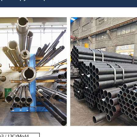
Mo3 / 13CrMo44