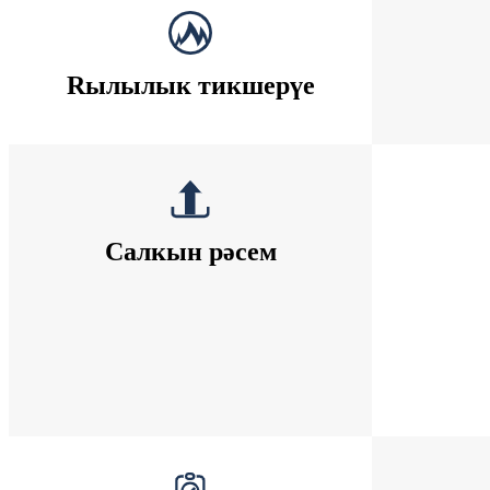
Rылылык тикшерүе
Салкын рәсем