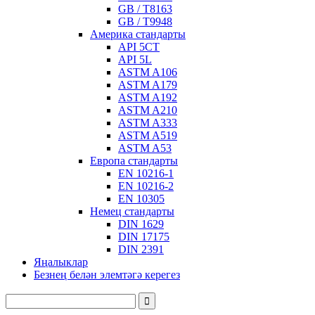
GB / T8163
GB / T9948
Америка стандарты
API 5CT
API 5L
ASTM A106
ASTM A179
ASTM A192
ASTM A210
ASTM A333
ASTM A519
ASTM A53
Европа стандарты
EN 10216-1
EN 10216-2
EN 10305
Немец стандарты
DIN 1629
DIN 17175
DIN 2391
Яңалыклар
Безнең белән элемтәгә керегез