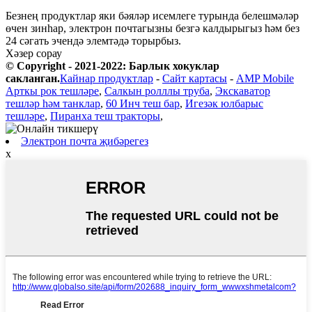
Безнең продуктлар яки бәяләр исемлеге турында белешмәләр
өчен зинһар, электрон почтагызны безгә калдырыгыз һәм без
24 сәгать эчендә элемтәдә торырбыз.
Хәзер сорау
© Copyright - 2021-2022: Барлык хокуклар
сакланган.
Кайнар продуктлар
-
Сайт картасы
-
AMP Mobile
Арткы рок тешләре
,
Салкын ролллы труба
,
Экскаватор
тешләр һәм танклар
,
60 Инч теш бар
,
Игезәк юлбарыс
тешләре
,
Пиранха теш тракторы
,
Электрон почта җибәрегез
x