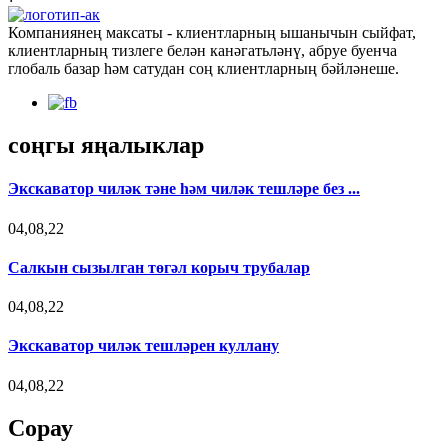
Компаниянең максаты - клиентларның ышанычын сыйфат,
клиентларның тизлеге белән канәгатьләнү, абруе буенча
глобаль базар һәм сатудан соң клиентларның бәйләнеше.
соңгы яңалыклар
Экскаватор чиләк тәне һәм чиләк тешләре без ...
04,08,22
Салкын сызылган төгәл корыч трубалар
04,08,22
Экскаватор чиләк тешләрен куллану
04,08,22
Сорау