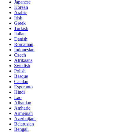
Japanese
Korean
Arabic
Irish
Greek
Turkish
Italian
Danish
Romanian
Indonesian
Czech
Afrikaans
Swedish
Polish
Basque
Catalan
Esperanto
Hindi
Lao
Albanian
Amharic
Armenian
Azerbaijani
Belarusian
Bengali