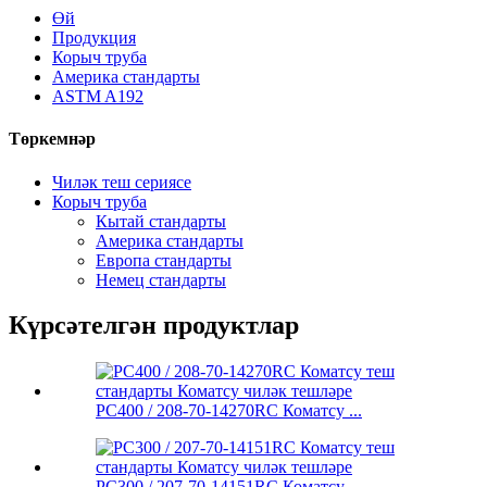
Өй
Продукция
Корыч труба
Америка стандарты
ASTM A192
Төркемнәр
Чиләк теш сериясе
Корыч труба
Кытай стандарты
Америка стандарты
Европа стандарты
Немец стандарты
Күрсәтелгән продуктлар
PC400 / 208-70-14270RC Коматсу ...
PC300 / 207-70-14151RC Коматсу ...