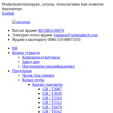
Productionитештерүне, сатуны, технологияне һәм хезмәтне
берләштерә
English
Ватсап ярдәме
8615861130670
Электрон почта ярдәме
yianmou@xsmetaltech.com
Ярдәмгә шалтырату
0086-519-88673333
Өй
Безнең турында
Компания культурасы
Завод шоу
Предприятие квалификациясе
Продукция
Чиләк теш сериясе
Корыч труба
Кытай стандарты
GB / T3087
GB / T3639
GB / T5310
GB / T5312
GB / T6479
GB / T8162