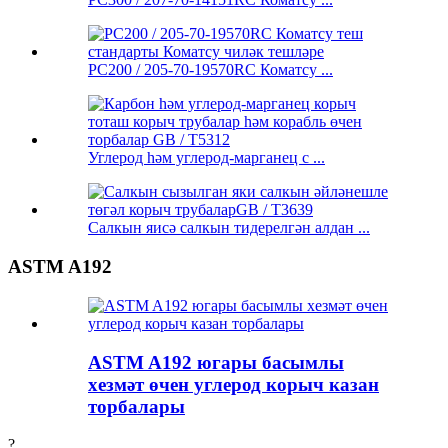
PC200 / 205-70-19570RC Коматсу ...
Углерод һәм углерод-марганец с ...
Салкын яисә салкын тидерелгән алдан ...
ASTM A192
ASTM A192 югары басымлы
хезмәт өчен углерод корыч казан
торбалары
?