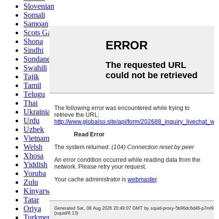
Slovenian
Somali
Samoan
Scots Gaelic
Shona
Sindhi
Sundanese
Swahili
Tajik
Tamil
Telugu
Thai
Ukrainian
Urdu
Uzbek
Vietnamese
Welsh
Xhosa
Yiddish
Yoruba
Zulu
Kinyarwanda
Tatar
Oriya
Turkmen