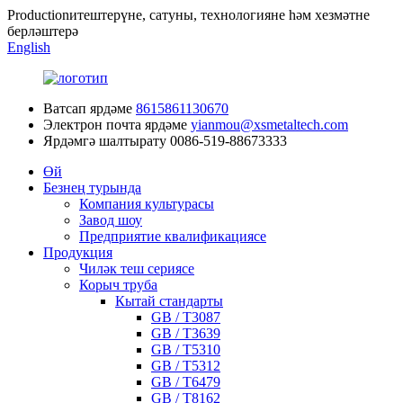
Productionитештерүне, сатуны, технологияне һәм хезмәтне
берләштерә
English
Ватсап ярдәме
8615861130670
Электрон почта ярдәме
yianmou@xsmetaltech.com
Ярдәмгә шалтырату
0086-519-88673333
Өй
Безнең турында
Компания культурасы
Завод шоу
Предприятие квалификациясе
Продукция
Чиләк теш сериясе
Корыч труба
Кытай стандарты
GB / T3087
GB / T3639
GB / T5310
GB / T5312
GB / T6479
GB / T8162