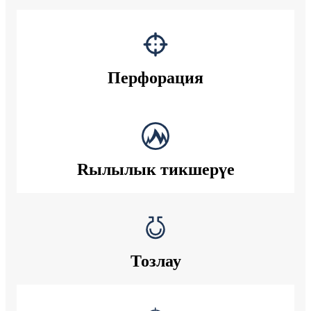
Перфорация
Rылылык тикшерүе
Тозлау