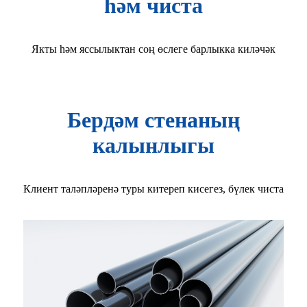
һәм чиста
Якты һәм яссылыктан соң өслеге барлыкка киләчәк
Бердәм стенаның
калынлыгы
Клиент таләпләренә туры китереп кисегез, бүлек чиста