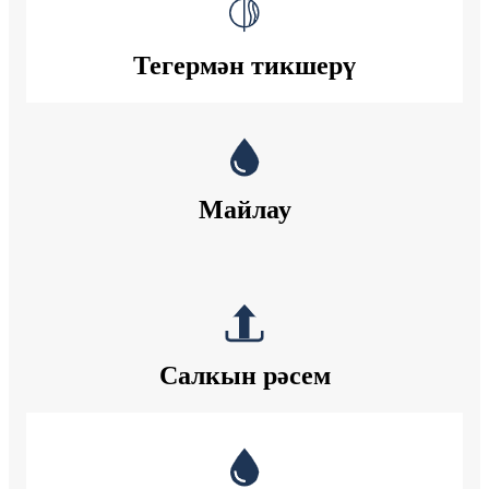
Тегермән тикшерү
Майлау
Салкын рәсем