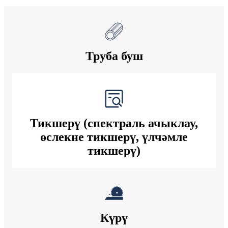
Труба буш
Тикшерү (спектраль ачыклау,
өслекне тикшерү, үлчәмле
тикшерү)
Күрү