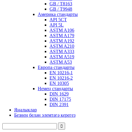
GB / T8163
GB / T9948
Америка стандарты
API 5CT
API 5L
ASTM A106
ASTM A179
ASTM A192
ASTM A210
ASTM A333
ASTM A519
ASTM A53
Европа стандарты
EN 10216-1
EN 10216-2
EN 10305
Немец стандарты
DIN 1629
DIN 17175
DIN 2391
Яңалыклар
Безнең белән элемтәгә керегез