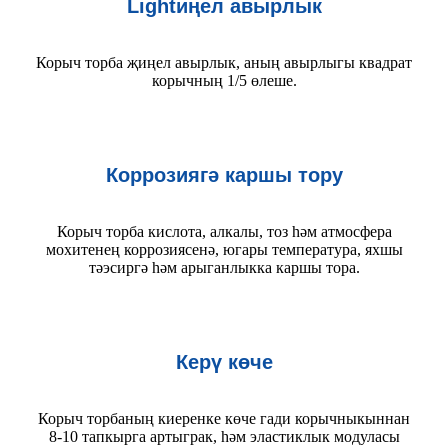
Lightиңел авырлык
Корыч торба җиңел авырлык, аның авырлыгы квадрат
корычның 1/5 өлеше.
Коррозиягә каршы тору
Корыч торба кислота, алкалы, тоз һәм атмосфера
мохитенең коррозиясенә, югары температура, яхшы
тәэсиргә һәм арыганлыкка каршы тора.
Керү көче
Корыч торбаның киеренке көче гади корычныкыннан
8-10 тапкырга артыграк, һәм эластиклык модуласы