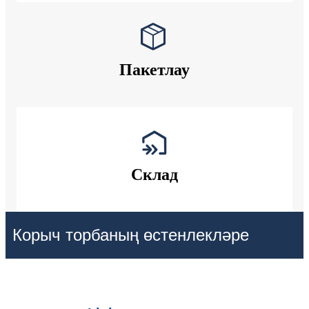
Пакетлау
Склад
Корыч торбаның өстенлекләре