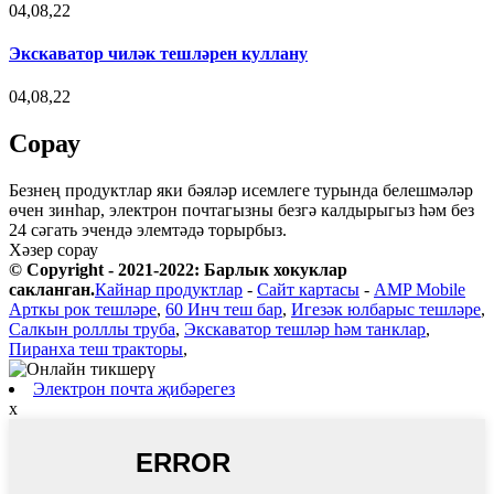
04,08,22
Экскаватор чиләк тешләрен куллану
04,08,22
Сорау
Безнең продуктлар яки бәяләр исемлеге турында белешмәләр
өчен зинһар, электрон почтагызны безгә калдырыгыз һәм без
24 сәгать эчендә элемтәдә торырбыз.
Хәзер сорау
© Copyright - 2021-2022: Барлык хокуклар
сакланган.
Кайнар продуктлар
-
Сайт картасы
-
AMP Mobile
Арткы рок тешләре
,
60 Инч теш бар
,
Игезәк юлбарыс тешләре
,
Салкын ролллы труба
,
Экскаватор тешләр һәм танклар
,
Пиранха теш тракторы
,
Электрон почта җибәрегез
x