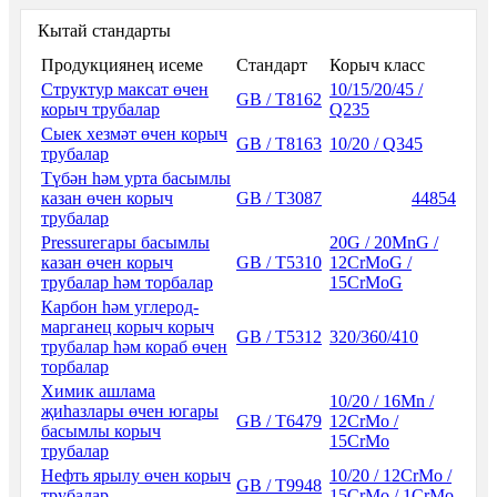
Кытай стандарты
Продукциянең исеме
Стандарт
Корыч класс
Структур максат өчен
10/15/20/45 /
GB / T8162
корыч трубалар
Q235
Сыек хезмәт өчен корыч
GB / T8163
10/20 / Q345
трубалар
Түбән һәм урта басымлы
казан өчен корыч
GB / T3087
44854
трубалар
Pressureгары басымлы
20G / 20MnG /
казан өчен корыч
GB / T5310
12CrMoG /
трубалар һәм торбалар
15CrMoG
Карбон һәм углерод-
марганец корыч корыч
GB / T5312
320/360/410
трубалар һәм кораб өчен
торбалар
Химик ашлама
10/20 / 16Mn /
җиһазлары өчен югары
GB / T6479
12CrMo /
басымлы корыч
15CrMo
трубалар
Нефть ярылу өчен корыч
10/20 / 12CrMo /
GB / T9948
трубалар
15CrMo / 1CrMo