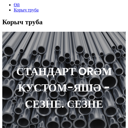
Өй
Корыч труба
Корыч труба
СТАНДАРТ ORӘМ
КУСТОМ-ЯШӘ -
СЕЗНЕ. СЕЗНЕ