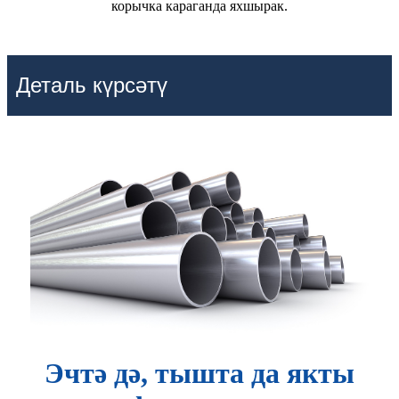
корычка караганда яхшырак.
Деталь күрсәтү
Эчтә дә, тышта да якты