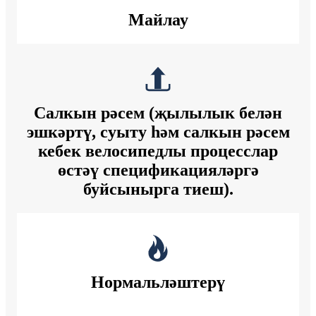
Майлау
Салкын рәсем (җылылык белән
эшкәртү, суыту һәм салкын рәсем
кебек велосипедлы процесслар
өстәү спецификацияләргә
буйсынырга тиеш).
Нормальләштерү