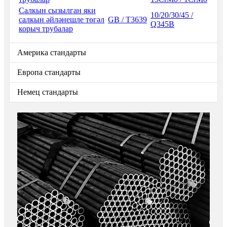
Салкын сызылган яки
10/20/30/45 /
салкын әйләнешле төгәл
GB / T3639
Q345B
корыч трубалар
Америка стандарты
Европа стандарты
Немец стандарты