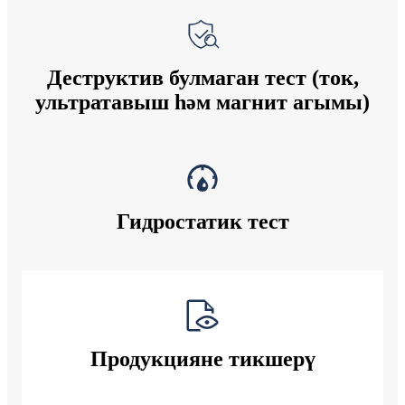
Деструктив булмаган тест (ток,
ультратавыш һәм магнит агымы)
Гидростатик тест
Продукцияне тикшерү