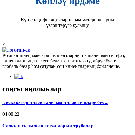
Көйләү ярдәме
Күп спецификацияләрне һәм материалларны
үзләштерүгә булышу
?
Компаниянең максаты - клиентларның ышанычын сыйфат,
клиентларның тизлеге белән канәгатьләнү, абруе буенча
глобаль базар һәм сатудан соң клиентларның бәйләнеше.
соңгы яңалыклар
Экскаватор чиләк тәне һәм чиләк тешләре без ...
04,08,22
Салкын сызылган төгәл корыч трубалар