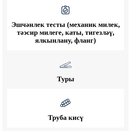
Эшчәнлек тесты (механик милек,
тәэсир милеге, каты, тигезләү,
ялкынлану, фланг)
Туры
Труба кисү